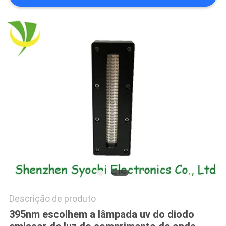
DO
SITE
PRIVACY
POLICY
Descrição de produto
395nm escolhem a lâmpada uv do diodo