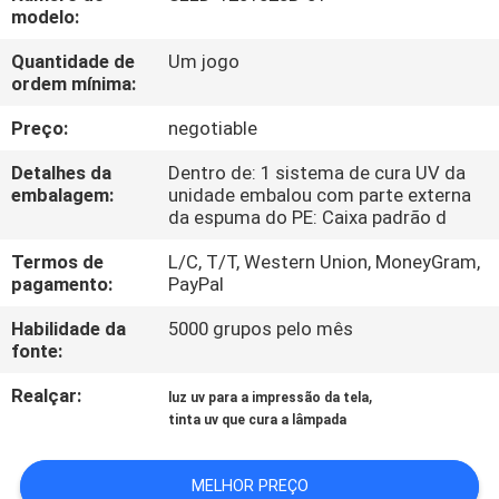
CONTROLE
modelo:
DA
Quantidade de
Um jogo
ordem mínima:
QUALIDADE
Preço:
negotiable
CONTACTE-
Detalhes da
Dentro de: 1 sistema de cura UV da
NOS
embalagem:
unidade embalou com parte externa
da espuma do PE: Caixa padrão d
Termos de
L/C, T/T, Western Union, MoneyGram,
NOTÍCIA
pagamento:
PayPal
Habilidade da
5000 grupos pelo mês
PEÇA
fonte:
UMAS
Realçar:
,
luz uv para a impressão da tela
CITAÇÕES
tinta uv que cura a lâmpada
MAPA
MELHOR PREÇO