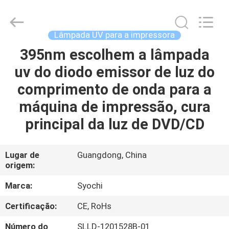
2018
-
2026
Shenzhen
Syochi
Lâmpada UV para a impressora
Electronics
Co.,
Ltd.
395nm escolhem a lâmpada
CASA
All
Rights
uv do diodo emissor de luz do
Reserved.
PRODUTOS
comprimento de onda para a
máquina de impressão, cura
SOBRE
principal da luz de DVD/CD
NÓS
Lugar de
Guangdong, China
origem:
EXCURSÃO
DA
Marca:
Syochi
FÁBRICA
Certificação:
CE, RoHs
Número do
SLLD-1201528B-01