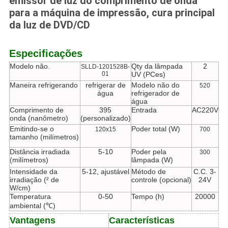
emissor de luz do comprimento de onda
para a máquina de impressão, cura principal
da luz de DVD/CD
Especificações
Modelo não.
Qty da lâmpada
2
SLLD-1201528B-
01
UV (PCes)
Maneira refrigerando
refrigerar de
Modelo não do
520
água
refrigerador de
água
Comprimento de
395
Entrada
AC220V
onda (nanômetro)
(personalizado)
Emitindo-se o
Poder total (W)
120x15
700
tamanho (milímetros)
Distância irradiada
5-10
Poder pela
300
(milímetros)
lâmpada (W)
Intensidade da
5-12, ajustável
Método de
C.C. 3-
irradiação (² de
controle (opcional)
24V
W/cm)
Temperatura
0-50
Tempo (h)
20000
ambiental (℃)
Vantagens
Características