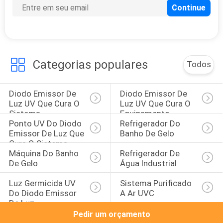
21
Forno de cura UV
Categorias populares
Todos
Diodo Emissor De 
Diodo Emissor De 
Luz UV Que Cura O 
Luz UV Que Cura O 
Sistema
Equipamento
18
Ponto UV Do Diodo 
Refrigerador Do 
Emissor De Luz Que 
Banho De Gelo
Lâmpada UV do
Cura O Sistema
Máquina Do Banho 
Refrigerador De 
diodo emissor de
De Gelo
Água Industrial
luz para a máquina
Luz Germicida UV 
Sistema Purificado 
Do Diodo Emissor 
A Ar UVC
de impressão
De Luz
Pedir um orçamento