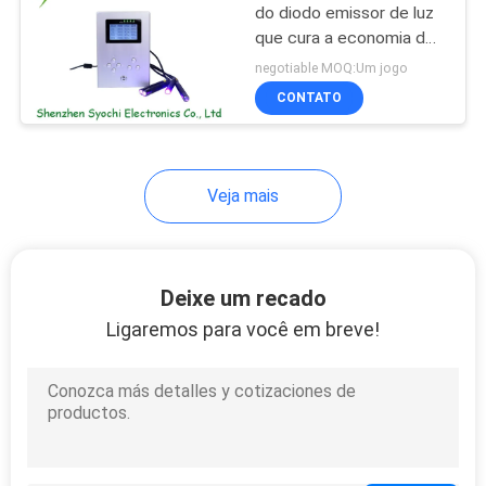
do diodo emissor de luz
que cura a economia de
88
energia do sistema para
negotiable MOQ:Um jogo
o esparadrapo/colagem
Luz germicida UV do
CONTATO
de colas Epoxy uv
diodo emissor de
luz
Veja mais
12
Deixe um recado
Sistema purificado a
Ligaremos para você em breve!
ar UVC