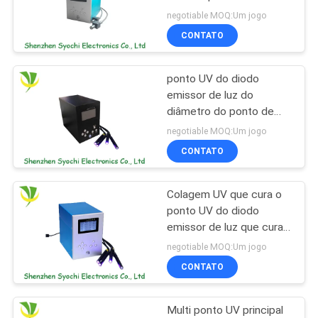
sistema, precisão UV do
DO
negotiable MOQ:Um jogo
diodo emissor de luz que
CONTATO
SITE
cura-se para o
19
dispositivo médico
Máquina do banho
ponto UV do diodo
PRIVACY
emissor de luz do
de gelo
POLICY
diâmetro do ponto de
8mm que cura o sistema,
negotiable MOQ:Um jogo
equipamento uv da
CONTATO
irradiação clara do diodo
emissor de luz
Colagem UV que cura o
2
ponto UV do diodo
Refrigerador de
emissor de luz que cura
refrigerar da natureza da
negotiable MOQ:Um jogo
água industrial
alta intensidade do
CONTATO
sistema
Multi ponto UV principal