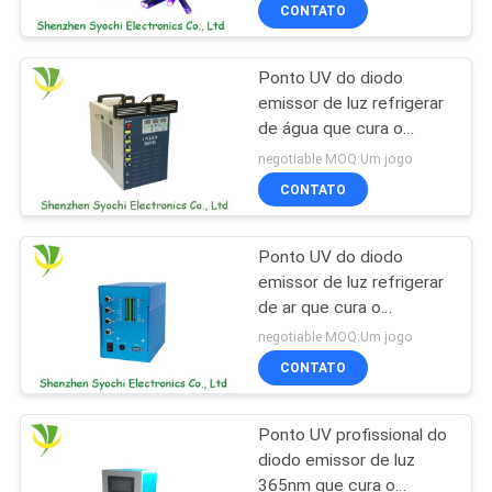
rapidamente a garantia
CONTROLE
CONTATO
de 1 ano
DA
Ponto UV do diodo
QUALIDADE
8
emissor de luz refrigerar
de água que cura o
Ponto UV do diodo
CONTACTE-
poder superior 365-
negotiable MOQ:Um jogo
emissor de luz que
395nm do sistema uma
NOS
CONTATO
garantia do ano
cura o sistema
Ponto UV do diodo
NOTÍCIA
emissor de luz refrigerar
de ar que cura o
38
PEÇA
diâmetro da lâmpada
negotiable MOQ:Um jogo
4mm do sistema para a
Refrigerador do
UMAS
CONTATO
cura adesiva
CITAÇÕES
banho de gelo
Ponto UV profissional do
diodo emissor de luz
MAPA
365nm que cura o