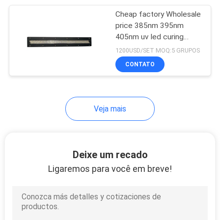
Cheap factory Wholesale
21
price 385nm 395nm
405nm uv led curing
Forno de cura UV
systems for Heidelberg
1200USD/SET MOQ:5 GRUPOS
offset printing
CONTATO
Manufacturer
Veja mais
18
Lâmpada UV do
Deixe um recado
diodo emissor de
Ligaremos para você em breve!
luz para a máquina
de impressão