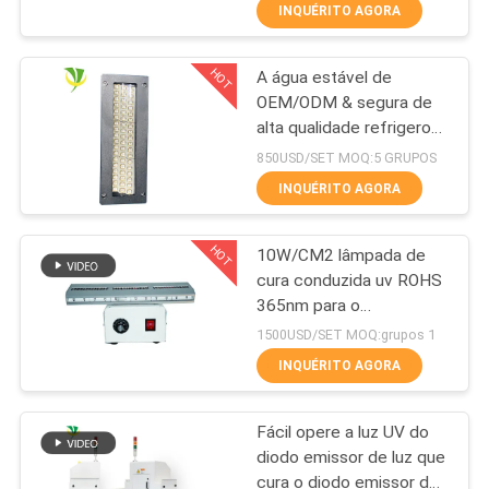
Shenzhen 1200w
CONTROLE
INQUÉRITO AGORA
DA
HOT
A água estável de
QUALIDADE
8
OEM/ODM & segura de
alta qualidade refrigerou
Ponto UV do diodo
CONTACTE-
o sistema de cura UV do
850USD/SET MOQ:5 GRUPOS
emissor de luz que
diodo emissor de luz
NOS
INQUÉRITO AGORA
refrigerar de água para a
cura o sistema
máquina imprimindo
HOT
deslocada
10W/CM2 lâmpada de
NOTÍCIA
cura conduzida uv ROHS
365nm para o
38
PEÇA
revestimento da resina
1500USD/SET MOQ:grupos 1
Refrigerador do
UMAS
INQUÉRITO AGORA
CITAÇÕES
banho de gelo
Fácil opere a luz UV do
diodo emissor de luz que
MAPA
cura o diodo emissor de