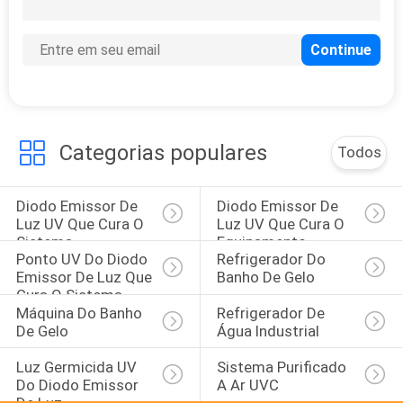
10
Esparadrapo UV que
cura sistemas
Categorias populares
Todos
Diodo Emissor De 
Diodo Emissor De 
24
Luz UV Que Cura O 
Luz UV Que Cura O 
Sistemas de cura
Sistema
Equipamento
Ponto UV Do Diodo 
Refrigerador Do 
UV para imprimir
Emissor De Luz Que 
Banho De Gelo
Cura O Sistema
Máquina Do Banho 
Refrigerador De 
De Gelo
Água Industrial
Luz Germicida UV 
Sistema Purificado 
Do Diodo Emissor 
A Ar UVC
11
De Luz