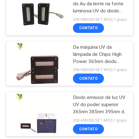
do Au da lente na fonte
luminosa UV do diodo
88
emissor de luz do poder
350-450USD/SET MOQ:1 grupo
superior SMD da carcaça
Luz germicida UV do
CONTATO
3W 365nm do Cu para
diodo emissor de
curar-se
Da máquina UV da
luz
lâmpada de Chips High
Power 365nm diodo
emissor de luz UV
350-450USD/SET MOQ:1 grupo
conduzido de Sun que
CONTATO
12
cura o sistema para a
impressora UV
Sistema purificado a
Diodo emissor de luz UV
UV do poder superior
ar UVC
365nm 385nm 395nm da
lâmpada 6868 das
350-450USD/SET MOQ:1 grupo
microplaquetas 10W do
CONTATO
LG para a impressora UV