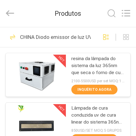
2018
-
2026
Produtos
Shenzhen
Syochi
Electronics
Co.,
Ltd.
CASA
70
All
CHINA Diodo emissor de luz UV que cura o equip
Rights
Reserved.
Diodo emissor de
PRODUTOS
luz UV que cura o
HOT
resina da lâmpada do
sistema da luz 365nm
sistema
SOBRE
que seca o forno de cura
NÓS
conduzido uv da caixa
2100-5500USD per set MOQ:1 grupo
405nm
INQUÉRITO AGORA
79
EXCURSÃO
Diodo emissor de
HOT
Lâmpada de cura
DA
conduzida uv de cura
FÁBRICA
luz UV que cura o
linear do sistema 365nm
395nm 405nm de
850USD/SET MOQ:5 GRUPOS
equipamento