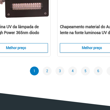
ina UV da lâmpada de
Chapeamento material do A
gh Power 365nm diodo
lente na fonte luminosa UV 
de luz UV conduzido de Sun
emissor de luz do poder supe
 o sistema para a
SMD da carcaça 3W 365nm 
Melhor preço
Melhor preço
ora UV
para curar-se
1
2
3
4
5
6