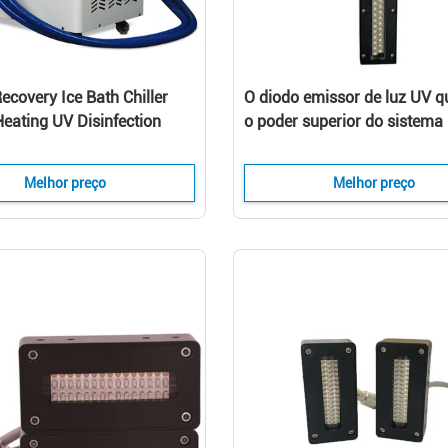
Recovery Ice Bath Chiller
O diodo emissor de luz UV q
Heating UV Disinfection
o poder superior do sistema
th Machine
conduziu o sistema de cura
conduzido uv da disposiçã
Melhor preço
Melhor preço