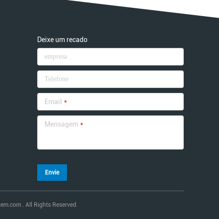
Deixe um recado
Email
*
Mensagem
*
Envie
em.com . All Rights Reserved.