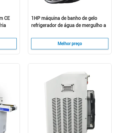
om CE
1HP máquina de banho de gelo
ria
refrigerador de água de mergulho a
elo
frio para recuperação desportiva
refrigerador de água de banho de
Melhor preço
gelo