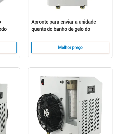
o
Apronte para enviar a unidade
iodo
quente do banho de gelo do
amento
refrigerador da piscina para reduzir
dor da
a inflamação e acelerá-la atlética
Melhor preço