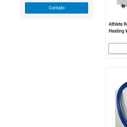
Contato
Athlete 
Heating W
Machine 