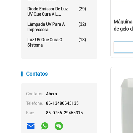
Diodo Emissor De Luz
(29)
UV Que Cura A L...
Máquina 
Lâmpada UV Para A
(32)
de gelo d
Impressora
frio com 
Luz UV Que Cura O
(13)
Sistema
Contatos
Contatos:
Abern
Telefone:
86-13480643135
Fax:
86-0755-29455315