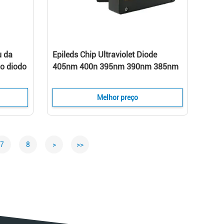
u da
Epileds Chip Ultraviolet Diode
do diodo
405nm 400n 395nm 390nm 385nm
rior
380nm 375nm 370nm High Power
do Cu
20W UV LED 365nm COB
Melhor preço
7
8
>
>>