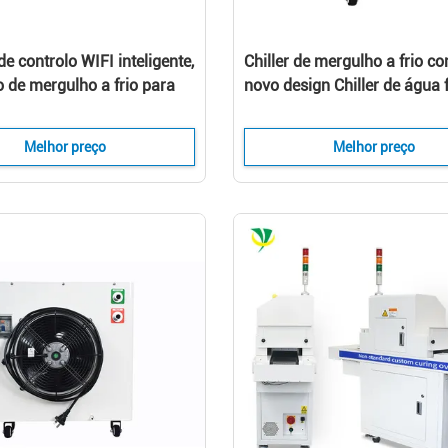
e controlo WIFI inteligente,
Chiller de mergulho a frio c
co de mergulho a frio para
novo design Chiller de água f
gelo, frigorífico de água
para máquina de banho de g
o de gelo, 1 cv
Melhor preço
Melhor preço