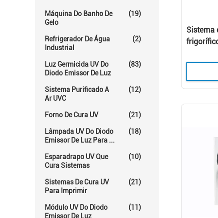
Máquina Do Banho De
(19)
Gelo
Sistema d
Refrigerador De Água
(2)
frigorífi
Industrial
banho de 
Luz Germicida UV Do
(83)
para banh
Diodo Emissor De Luz
Sistema Purificado A
(12)
Ar UVC
Forno De Cura UV
(21)
Lâmpada UV Do Diodo
(18)
Emissor De Luz Para ...
Esparadrapo UV Que
(10)
Cura Sistemas
Sistemas De Cura UV
(21)
Para Imprimir
Módulo UV Do Diodo
(11)
Emissor De Luz