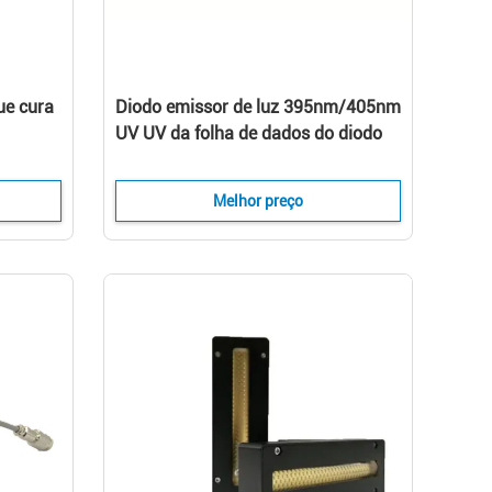
ue cura
Diodo emissor de luz 395nm/405nm
UV UV da folha de dados do diodo
emissor de luz da lâmpada 3w do
o 385nm
diodo emissor de luz do poder
Melhor preço
superior que cura a lâmpada