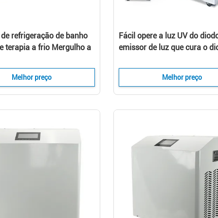
de refrigeração de banho
Fácil opere a luz UV do diod
e terapia a frio Mergulho a
emissor de luz que cura o d
refrigerador para atletas
emissor de luz UV do equip
da máquina que cura o seca
Melhor preço
Melhor preço
máquina