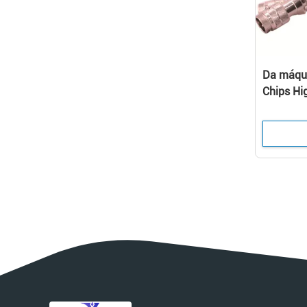
Da máqu
Chips Hi
emissor 
que cura
impress