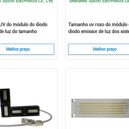
UV do módulo do diodo
Tamanho uv roxo do módulo 
de luz do tamanho
diodo emissor de luz dos sis
 máquina de cura
de secagem 40x20mm do dio
a uv da impressora do
emissor de luz para bocais d
Melhor preço
Melhor preço
Epson DX7