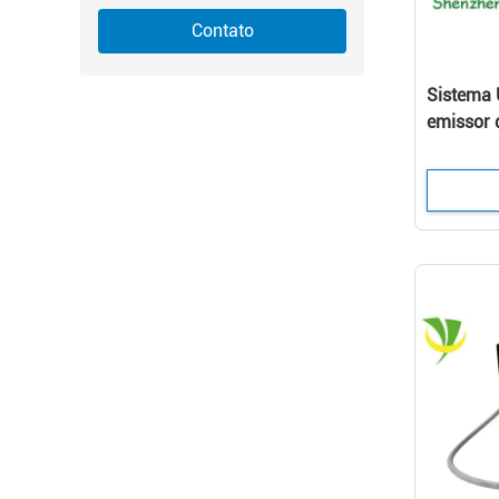
Contato
Sistema 
emissor 
pequeno,
conduzid
leito