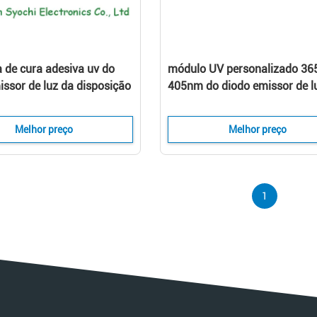
de cura adesiva uv do
módulo UV personalizado 36
issor de luz da disposição
405nm do diodo emissor de l
 a janela emitindo-se uv
com intensidade ajustável da
irradiação
Melhor preço
Melhor preço
1