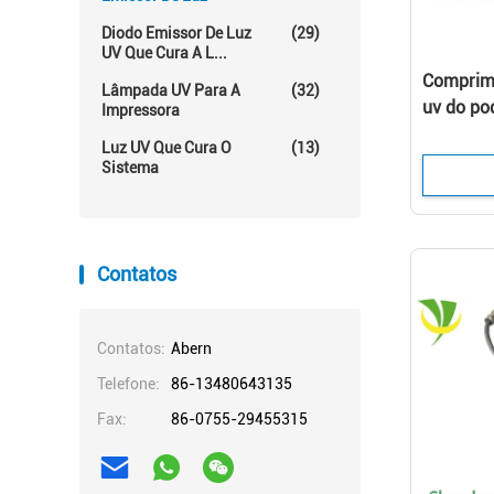
Diodo Emissor De Luz
(29)
UV Que Cura A L...
Comprim
Lâmpada UV Para A
(32)
uv do po
Impressora
750W do 
Luz UV Que Cura O
(13)
cura UV d
Sistema
Contatos
Contatos:
Abern
Telefone:
86-13480643135
Fax:
86-0755-29455315