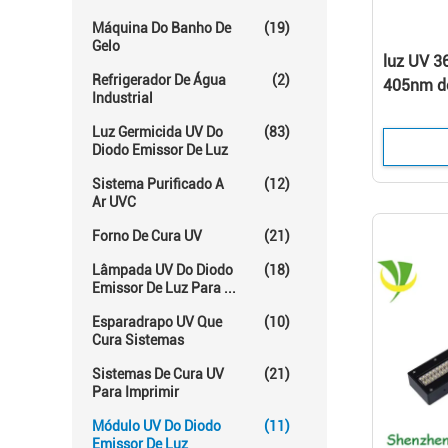
Máquina Do Banho De
(19)
Gelo
luz UV 
Refrigerador De Água
(2)
405nm do
Industrial
diodo em
Luz Germicida UV Do
(83)
cura UV
Diodo Emissor De Luz
Sistema Purificado A
(12)
Ar UVC
Forno De Cura UV
(21)
Lâmpada UV Do Diodo
(18)
Emissor De Luz Para ...
Esparadrapo UV Que
(10)
Cura Sistemas
Sistemas De Cura UV
(21)
Para Imprimir
Módulo UV Do Diodo
(11)
Emissor De Luz