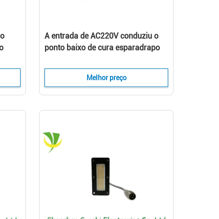
do
A entrada de AC220V conduziu o
o
ponto baixo de cura esparadrapo
modo
uv do equipamento da lâmpada -
atenuação SLMD-701511B-03
Melhor preço