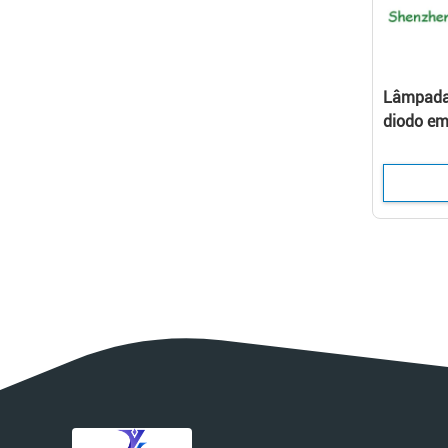
Lâmpada 
diodo em
livre com
dobro