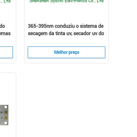
do
365-395nm conduziu o sistema de
temas
secagem da tinta uv, secador uv do
do
diodo emissor de luz 180w para a
e
impressora do offset
Melhor preço