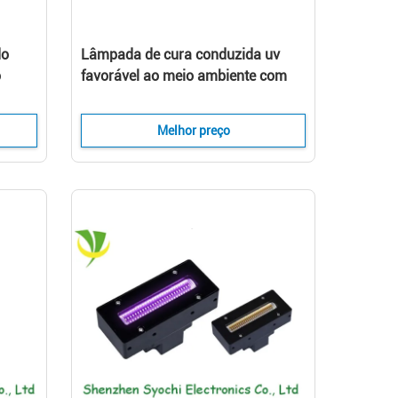
do
Lâmpada de cura conduzida uv
o
favorável ao meio ambiente com
sistema de cura UV do ozônio livre
24
Melhor preço