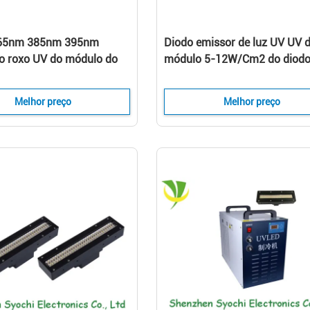
365nm 385nm 395nm
Diodo emissor de luz UV UV 
 roxo UV do módulo do
módulo 5-12W/Cm2 do diod
issor de luz 1300W para a
emissor de luz do elevado
desempenho para Konica 10
Melhor preço
Melhor preço
bocais