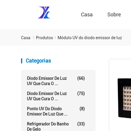
Casa
Sobre
Casa
Produtos
Módulo UV do diodo emissor de luz
Categorias
Diodo Emissor De Luz
(66)
UV Que Cura O ...
Diodo Emissor De Luz
(75)
UV Que Cura O ...
Ponto UV Do Diodo
(8)
Emissor De Luz Que ...
Refrigerador Do Banho
(33)
De Gelo