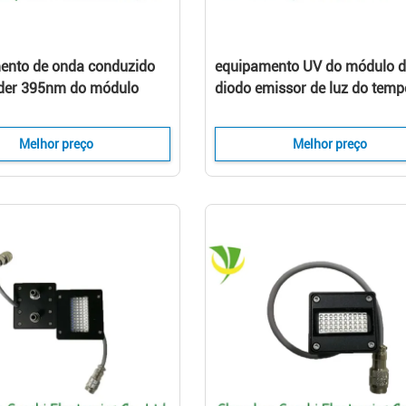
ento de onda conduzido
equipamento UV do módulo 
der 395nm do módulo
diodo emissor de luz do temp
poder superior para a
20000h com temperatura e 
a tinta
protegido do tráfego
Melhor preço
Melhor preço