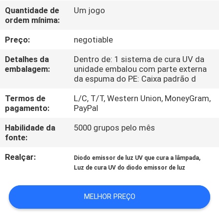
CONTROLE
Quantidade de
Um jogo
ordem mínima:
DA
QUALIDADE
Preço:
negotiable
Detalhes da
Dentro de: 1 sistema de cura UV da
CONTACTE-
embalagem:
unidade embalou com parte externa
da espuma do PE: Caixa padrão d
NOS
Termos de
L/C, T/T, Western Union, MoneyGram,
pagamento:
PayPal
NOTÍCIA
Habilidade da
5000 grupos pelo mês
fonte:
PEÇA
Realçar:
,
Diodo emissor de luz UV que cura a lâmpada
UMAS
Luz de cura UV do diodo emissor de luz
CITAÇÕES
MELHOR PREÇO
MAPA