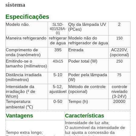
sistema
Especificações
Modelo não.
Qty da lâmpada UV
2
SLSD-
401528A-
(PCes)
01
Maneira refrigerando
refrigerar
Modelo não do
150
de água
refrigerador de água
Comprimento de
395
Entrada
AC220V,
onda (nanômetro)
(opcional)
Emitindo-se o
Poder total (W)
40x15
250
tamanho (milímetros)
Distância irradiada
5-10
Poder pela lâmpada
75
(milímetros)
(W)
Intensidade da
5-12,
Método de controle
controle
irradiação (² de
ajustável
(opcional)
nivelado
W/cm)
(3-24V)
Temperatura
0-50
Tempo (h)
20000
ambiental (℃)
Vantagens
Características
Intensidade de luz alta;
O automóvel da intensidade de
Tempo extra longo;
luz ajusta a concessão da