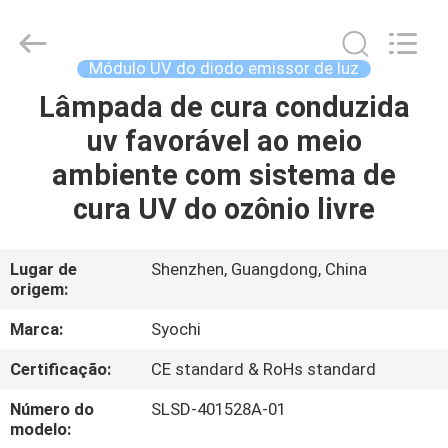
2018
-
2026
Shenzhen
Syochi
Módulo UV do diodo emissor de luz
Electronics
Co.,
Ltd.
Lâmpada de cura conduzida
CASA
All
Rights
uv favorável ao meio
Reserved.
PRODUTOS
ambiente com sistema de
cura UV do ozônio livre
SOBRE
NÓS
Lugar de
Shenzhen, Guangdong, China
origem:
EXCURSÃO
Marca:
Syochi
DA
Certificação:
CE standard & RoHs standard
FÁBRICA
Número do
SLSD-401528A-01
modelo: