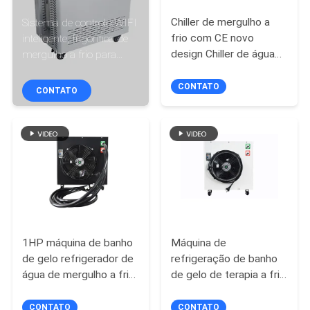
CONTROLE
Chiller de mergulho a
Sistema de controlo WIFI
DA
frio com CE novo
inteligente, frigorífico de
QUALIDADE
design Chiller de água
mergulho a frio para
fria para máquina de
banho de gelo, frigorífico
banho de gelo
de água para banho de
CONTATO
CONTATO
CONTACTE-
gelo, 1 cv
NOS
NOTÍCIA
PEÇA
UMAS
1HP máquina de banho
Máquina de
CITAÇÕES
de gelo refrigerador de
refrigeração de banho
água de mergulho a frio
de gelo de terapia a frio
para recuperação
Mergulho a frio com
MAPA
desportiva refrigerador
refrigerador para
CONTATO
CONTATO