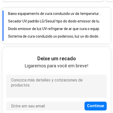
Diodo emissor de luz UV refrigerar de ar que cura o equipamento, máquina de cura leve conduzida UV para a impressora do leito
Sistema de cura conduzido uv poderoso, luz uv do diodo emissor de luz que cura o tempo do equipamento 20000h
Diodo emissor de luz UV do poder superior pequeno que cura o fã que refrigera, método do equipamento 395nm de controle da C.C. 3-24V
Luz uv linear do diodo emissor de luz que cura o sistema L100xD10 que emite-se o tamanho da janela para a máquina de impressão
Multi ponto UV principal do diodo emissor de luz que cura a economia de energia do sistema para o esparadrapo/colagem de colas Epoxy uv
ponto UV do diodo emissor de luz do diâmetro do ponto de 8mm que cura o sistema, equipamento uv da irradiação clara do diodo emissor de luz
Ponto UV profissional do diodo emissor de luz 365nm que cura o sistema, precisão UV do diodo emissor de luz que cura-se para o dispositivo médico
Ponto UV do diodo emissor de luz refrigerar de ar que cura o diâmetro da lâmpada 4mm do sistema para a cura adesiva
Deixe um recado
Diodo emissor de luz UV de refrigeração água do poder superior que cura o equipamento para a máquina de impressão da etiqueta
Ligaremos para você em breve!
Água estável consumo de baixa energia claro conduzido ultravioleta de refrigeração do diodo emissor de luz
Luz de cura ultravioleta profissional do diodo emissor de luz, sistemas de cura uv conduzidos para a máquina de impressão
Baixo - diodo emissor de luz UV da atenuação que não cura a lâmpada/NENHUM verniz UV do diodo emissor de luz de Mercury que cura o dispositivo
a água 365-395nm refrigerou o diodo emissor de luz UV que cura o sistema para a impressora do leito
Lâmpada UV do diodo emissor de luz da alta intensidade 1-12w/Cm2 para o diodo emissor de luz UV da largura de 110mm que cura o forno
Diodo emissor de luz UV múltiplo do modo de controle que cura a lâmpada para a cabeça da impressora do Ricoh Gen5