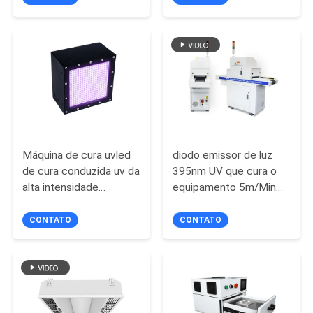
de água de banho de
atletas
DO
gelo
SITE
PRIVACY
POLICY
Máquina de cura uvled
diodo emissor de luz
de cura conduzida uv da
395nm UV que cura o
alta intensidade
equipamento 5m/Min
refrigerar de água
For Glue Drying
385nm 395nm para que
CONTATO
CONTATO
o rolo role impressoras