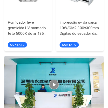
Purificador leve
Impressão uv da caixa
germicida UV montado
10W/CM2 300x300mm
teto 5000K do ar 135W
Digitas do secador da
do diodo emissor de luz
resina da colagem
refrigerar de ar
CONTATO
CONTATO