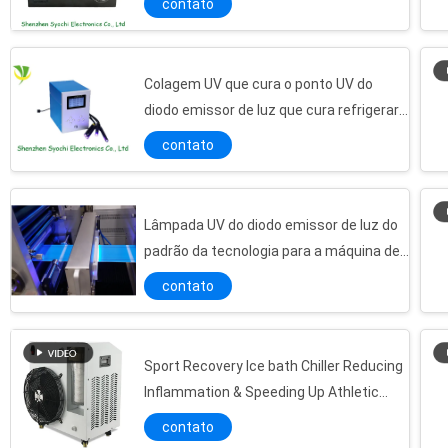
contato
Colagem UV que cura o ponto UV do
diodo emissor de luz que cura refrigerar
da natureza da alta intensidade do
contato
sistema
Lâmpada UV do diodo emissor de luz do
padrão da tecnologia para a máquina de
impressão, sistemas de cura uv de Flexo
contato
Sport Recovery Ice bath Chiller Reducing
Inflammation & Speeding Up Athletic
Baixo equipamento de cura conduzido uv da temperatura 395nm com modos de controle múltiplos
Recovery
Secador UV padrão LG/Seoul/tipo do diodo emissor de luz de Linnear do CE microplaqueta de Nichia para a cura da precisão
contato