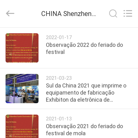
2018
-
2026
CHINA Shenzhen Syochi Electronics Co., Ltd notícias da empresa
Shenzhen
Syochi
Electronics
Co.,
Ltd.
CASA
All
2022-01-17
Rights
Reserved.
Observação 2022 do feriado do
PRODUTOS
festival
SOBRE
2021-03-23
NÓS
Sul da China 2021 que imprime o
equipamento de fabricação
Exhibiton da eletrônica de
EXCURSÃO
Exhibition& Munich
DA
2021-01-13
FÁBRICA
Observação 2021 do feriado do
festival de mola