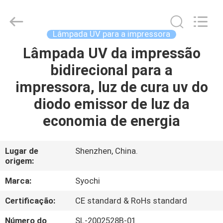
2018
-
2026
Shenzhen
Syochi
Lâmpada UV para a impressora
Electronics
Co.,
Ltd.
Lâmpada UV da impressão
CASA
All
Rights
bidirecional para a
Reserved.
PRODUTOS
impressora, luz de cura uv do
diodo emissor de luz da
SOBRE
economia de energia
NÓS
Lugar de
Shenzhen, China.
origem:
EXCURSÃO
DA
Marca:
Syochi
FÁBRICA
Certificação:
CE standard & RoHs standard
Número do
SL-2002528B-01