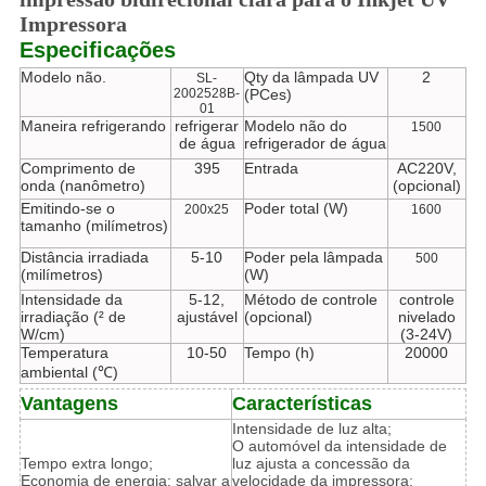
Impressora
Especificações
Modelo não.
Qty da lâmpada UV
2
SL-
2002528B-
(PCes)
01
Maneira refrigerando
refrigerar
Modelo não do
1500
de água
refrigerador de água
Comprimento de
395
Entrada
AC220V,
onda (nanômetro)
(opcional)
Emitindo-se o
Poder total (W)
200x25
1600
tamanho (milímetros)
Distância irradiada
5-10
Poder pela lâmpada
500
(milímetros)
(W)
Intensidade da
5-12,
Método de controle
controle
irradiação (² de
ajustável
(opcional)
nivelado
W/cm)
(3-24V)
Temperatura
10-50
Tempo (h)
20000
ambiental (℃)
Vantagens
Características
Intensidade de luz alta;
O automóvel da intensidade de
Tempo extra longo;
luz ajusta a concessão da
Economia de energia: salvar a
velocidade da impressora;