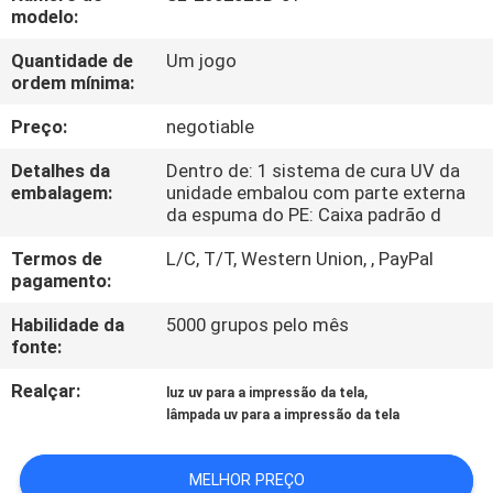
CONTROLE
modelo:
DA
Quantidade de
Um jogo
ordem mínima:
QUALIDADE
Preço:
negotiable
CONTACTE-
Detalhes da
Dentro de: 1 sistema de cura UV da
NOS
embalagem:
unidade embalou com parte externa
da espuma do PE: Caixa padrão d
Termos de
L/C, T/T, Western Union, , PayPal
NOTÍCIA
pagamento:
Habilidade da
5000 grupos pelo mês
PEÇA
fonte:
UMAS
Realçar:
,
luz uv para a impressão da tela
CITAÇÕES
lâmpada uv para a impressão da tela
MAPA
MELHOR PREÇO