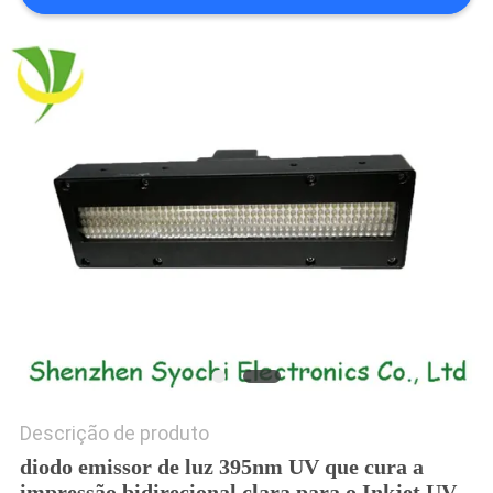
DO
SITE
PRIVACY
POLICY
Descrição de produto
diodo emissor de luz 395nm UV que cura a
impressão bidirecional clara para o Inkjet UV