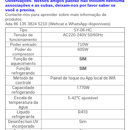
Observações: Nossos artigos padrão não incluem nenhuma
associações e as cubas, deixam-nos por favor saber se
você o precisa.
Contacte-nos para aprender sobre mais informação de
produtos.
Ada 86 135 3824 5210 (Wehcat e WhatsApp disponíveis)
Tipo
SY-08-HC
Tensão de
AC220-240V 50/60Hz
funcionamento
Poder entrado
710W
Poder do
605W
compressor
Função de
SIM
aquecimento
Função
SIM
refrigerando
Método de
Painel de toque ou App local de Wifi
controle
Capacidade
1770W
refrigerando
Escala de
5-42℃ ajustável
temperatura da
água
Líquido
R410
refrigerante
Desinfection UV
Sim
incorporado