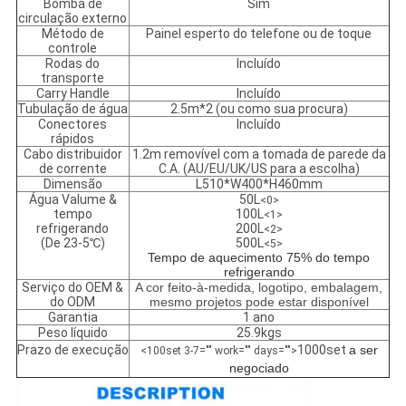
Bomba de
Sim
circulação externo
Método de
Painel esperto do telefone ou de toque
controle
Rodas do
Incluído
transporte
Carry Handle
Incluído
Tubulação de água
2.5m*2 (ou como sua procura)
Conectores
Incluído
rápidos
Cabo distribuidor
1.2m removível com a tomada de parede da
de corrente
C.A. (AU/EU/UK/US para a escolha)
Dimensão
L510*W400*H460mm
Água Valume &
50L
<0>
tempo
100L
<1>
refrigerando
200L
<2>
(De 23-5℃)
500L
<5>
Tempo de aquecimento 75% do tempo
refrigerando
Serviço do OEM &
A cor feito-à-medida, logotipo, embalagem,
do ODM
mesmo projetos pode estar disponível
Garantia
1 ano
Peso líquido
25.9kgs
Prazo de execução
1000set
a ser
<100set 3-7="" work="" days="">
negociado