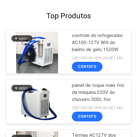
Top Produtos
controle do refrigerador
AC100-127V Wifi do
banho de gelo 1520W
USD1533.00-1896.00/SET MOQ:1set
CONTATO
painel de toque mais frio
da máquina 220V do
chuveiro 500L frio
USD1533.00-1896.00/SET MOQ:1SET
CONTATO
Termas AC127V dos