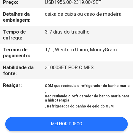
Preço:
USD1956.00-2319.00/SET
CONTROLE
DA
Detalhes da
caixa da caixa ou caso de madeira
embalagem:
QUALIDADE
Tempo de
3-7 dias do trabalho
entrega:
CONTACTE-
Termos de
T/T, Western Union, MoneyGram
NOS
pagamento:
Habilidade da
>1000SET POR O MÊS
NOTÍCIA
fonte:
Realçar:
ODM que recircula o refrigerador do banho maria
PEÇA
,
Recirculando o refrigerador do banho maria para
UMAS
a hidroterapia
,
Refrigerador do banho de gelo do OEM
CITAÇÕES
MELHOR PREÇO
MAPA