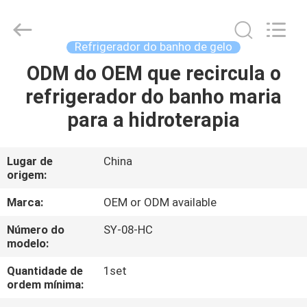
2018
-
2026
Shenzhen
Syochi
Refrigerador do banho de gelo
Electronics
Co.,
Ltd.
ODM do OEM que recircula o
CASA
All
Rights
refrigerador do banho maria
Reserved.
PRODUTOS
para a hidroterapia
SOBRE
Lugar de
China
origem:
NÓS
Marca:
OEM or ODM available
EXCURSÃO
Número do
SY-08-HC
modelo:
DA
FÁBRICA
Quantidade de
1set
ordem mínima: