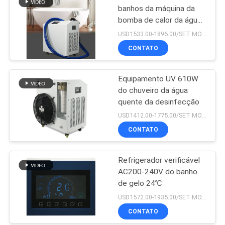
banhos da máquina da
bomba de calor da água
da recuperação do
USD1533.00-1896.00/SET MOQ:1SET
esporte
CONTATO
Equipamento UV 610W
do chuveiro da água
quente da desinfecção
USD1412.00-1775.00/SET MOQ:1SET
CONTATO
Refrigerador verificável
AC200-240V do banho
de gelo 24℃
USD1572.00-1935.00/SET MOQ:1SET
CONTATO