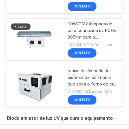
Shenzhen 1200w
CONTATO
10W/CM2 lâmpada de
cura conduzida uv ROHS
365nm para o
revestimento da resina
1500USD/SET MOQ:grupos 1
CONTATO
resina da lâmpada do
sistema da luz 365nm
que seca o forno de cura
conduzido uv da caixa
2100-5500USD per set MOQ:1 grupo
405nm
CONTATO
Diodo emissor de luz UV que cura o equipamento