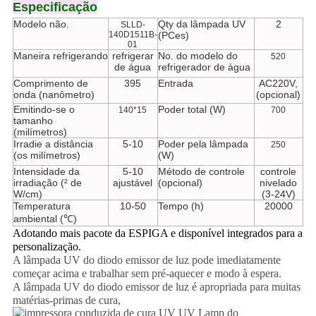
Especificação
Modelo não.
Qty da lâmpada UV
2
SLLD-
140D1511B-
(PCes)
01
Maneira refrigerando
refrigerar
No. do modelo do
520
de água
refrigerador de água
Comprimento de
395
Entrada
AC220V,
onda (nanômetro)
(opcional)
Emitindo-se o
Poder total (W)
140*15
700
tamanho
(milímetros)
Irradie a distância
5-10
Poder pela lâmpada
250
(os milímetros)
(W)
Intensidade da
5-10
Método de controle
controle
irradiação (² de
ajustável
(opcional)
nivelado
W/cm)
(3-24V)
Temperatura
10-50
Tempo (h)
20000
ambiental (℃)
Adotando mais pacote da ESPIGA e disponível integrados para a
personalização.
A lâmpada UV do diodo emissor de luz pode imediatamente
começar acima e trabalhar sem pré-aquecer e modo à espera.
A lâmpada UV do diodo emissor de luz é apropriada para muitas
matérias-primas de cura,