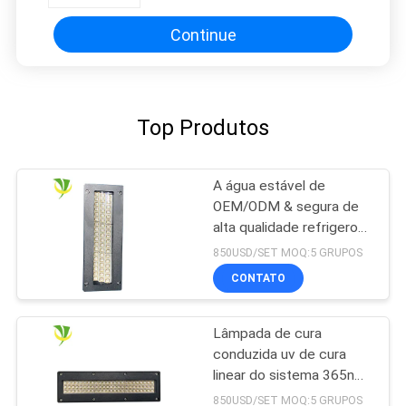
Continue
Top Produtos
A água estável de
OEM/ODM & segura de
alta qualidade refrigerou
o sistema de cura UV do
850USD/SET MOQ:5 GRUPOS
diodo emissor de luz
CONTATO
refrigerar de água para a
máquina imprimindo
deslocada
Lâmpada de cura
conduzida uv de cura
linear do sistema 365nm
395nm 405nm de
850USD/SET MOQ:5 GRUPOS