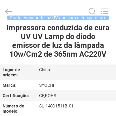
2018
-
2026
Shenzhen
Syochi
Diodo emissor de luz UV que cura o equipamento
Electronics
Co.,
Ltd.
Impressora conduzida de cura
CASA
All
Rights
UV UV Lamp do diodo
Reserved.
PRODUTOS
emissor de luz da lâmpada
10w/Cm2 de 365nm AC220V
SOBRE
NÓS
Lugar de
China
origem:
EXCURSÃO
Marca:
SYOCHI
DA
Certificação:
CE,ROHS
FÁBRICA
Número do
SL-140D1511B-01
modelo: