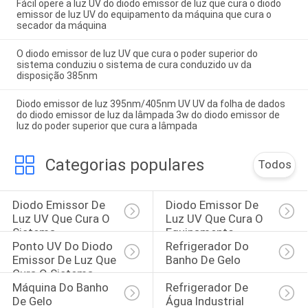
Fácil opere a luz UV do diodo emissor de luz que cura o diodo
emissor de luz UV do equipamento da máquina que cura o
secador da máquina
O diodo emissor de luz UV que cura o poder superior do
sistema conduziu o sistema de cura conduzido uv da
disposição 385nm
Diodo emissor de luz 395nm/405nm UV UV da folha de dados
do diodo emissor de luz da lâmpada 3w do diodo emissor de
luz do poder superior que cura a lâmpada
Categorias populares
Todos
Diodo Emissor De 
Diodo Emissor De 
Luz UV Que Cura O 
Luz UV Que Cura O 
Sistema
Equipamento
Ponto UV Do Diodo 
Refrigerador Do 
Emissor De Luz Que 
Banho De Gelo
Cura O Sistema
Máquina Do Banho 
Refrigerador De 
De Gelo
Água Industrial