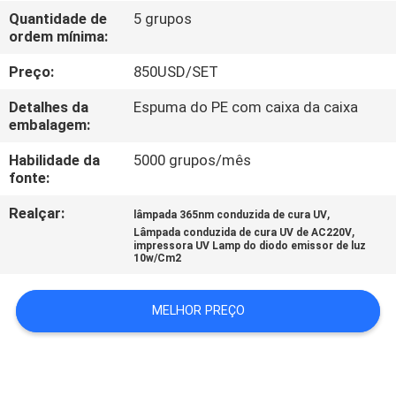
CONTROLE
Quantidade de
5 grupos
ordem mínima:
DA
QUALIDADE
Preço:
850USD/SET
Detalhes da
Espuma do PE com caixa da caixa
CONTACTE-
embalagem:
NOS
Habilidade da
5000 grupos/mês
fonte:
NOTÍCIA
Realçar:
,
lâmpada 365nm conduzida de cura UV
,
Lâmpada conduzida de cura UV de AC220V
impressora UV Lamp do diodo emissor de luz
10w/Cm2
PEÇA
UMAS
MELHOR PREÇO
CITAÇÕES
MAPA