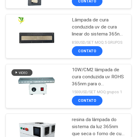
CONTATO
refrigerar de água para a
máquina imprimindo
deslocada
Lâmpada de cura
conduzida uv de cura
linear do sistema 365nm
395nm 405nm de
850USD/SET MOQ:5 GRUPOS
Shenzhen 1200w
CONTATO
10W/CM2 lâmpada de
cura conduzida uv ROHS
365nm para o
revestimento da resina
1500USD/SET MOQ:grupos 1
CONTATO
resina da lâmpada do
sistema da luz 365nm
que seca o forno de cura