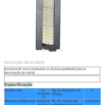
DO
SITE
PRIVACY
POLICY
Descrição de produto
sistema de cura conduzido uv da boa qualidade para a
decoração do metal
Especificação
Modelo não.
Qty da lâmpada UV
2
SL-
1503068A-
(PCes)
01
Maneira refrigerando
refrigerar
No. do modelo do
compressor
de água
refrigerador de água