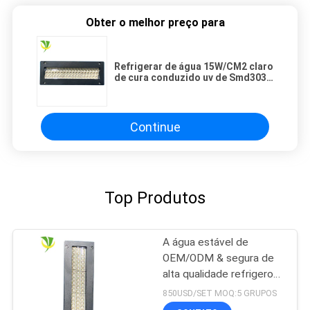
Obter o melhor preço para
Refrigerar de água 15W/CM2 claro
de cura conduzido uv de Smd3030
365nm
Continue
Top Produtos
A água estável de
OEM/ODM & segura de
alta qualidade refrigerou
o sistema de cura UV do
850USD/SET MOQ:5 GRUPOS
diodo emissor de luz