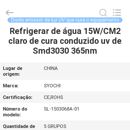
2018
-
2026
Shenzhen
Syochi
Diodo emissor de luz UV que cura o equipamento
Electronics
Co.,
Ltd.
Refrigerar de água 15W/CM2
CASA
All
Rights
claro de cura conduzido uv de
Reserved.
PRODUTOS
Smd3030 365nm
SOBRE
Lugar de
CHINA
origem:
NÓS
Marca:
SYOCHI
EXCURSÃO
Certificação:
CE,ROHS
DA
Número do
SL-1503068A-01
FÁBRICA
modelo:
Quantidade de
5 GRUPOS