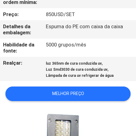
ordem mínima:
CONTROLE
DA
Preço:
850USD/SET
QUALIDADE
Detalhes da
Espuma do PE com caixa da caixa
embalagem:
CONTACTE-
Habilidade da
5000 grupos/mês
fonte:
NOS
Realçar:
,
luz 365nm de cura conduzida uv
,
Luz Smd3030 de cura conduzida uv
NOTÍCIA
Lâmpada de cura uv refrigerar de água
PEÇA
MELHOR PREÇO
UMAS
CITAÇÕES
MAPA