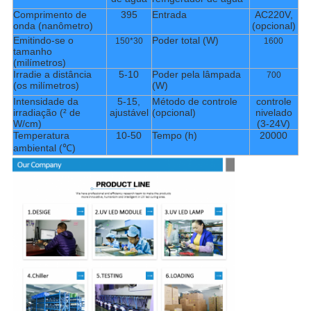
Comprimento de
395
Entrada
AC220V,
onda (nanômetro)
(opcional)
Emitindo-se o
Poder total (W)
150*30
1600
tamanho
(milímetros)
Irradie a distância
5-10
Poder pela lâmpada
700
(os milímetros)
(W)
Intensidade da
5-15,
Método de controle
controle
irradiação (² de
ajustável
(opcional)
nivelado
W/cm)
(3-24V)
Temperatura
10-50
Tempo (h)
20000
ambiental (℃)