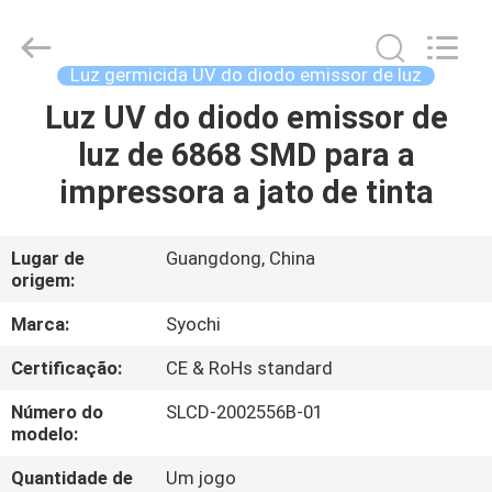
2018
-
2026
Shenzhen
Syochi
Luz germicida UV do diodo emissor de luz
Electronics
Co.,
Ltd.
Luz UV do diodo emissor de
CASA
All
Rights
luz de 6868 SMD para a
Reserved.
PRODUTOS
impressora a jato de tinta
SOBRE
Lugar de
Guangdong, China
origem:
NÓS
Marca:
Syochi
EXCURSÃO
Certificação:
CE & RoHs standard
DA
Número do
SLCD-2002556B-01
FÁBRICA
modelo:
Quantidade de
Um jogo