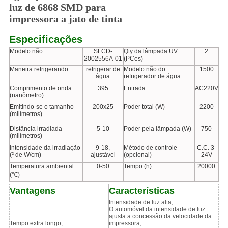
luz de 6868 SMD para
impressora a jato de tinta
Especificações
Modelo não.
SLCD-
Qty da lâmpada UV
2
2002556A-01
(PCes)
Maneira refrigerando
refrigerar de
Modelo não do
1500
água
refrigerador de água
Comprimento de onda
395
Entrada
AC220V
(nanômetro)
Emitindo-se o tamanho
200x25
Poder total (W)
2200
(milímetros)
Distância irradiada
5-10
Poder pela lâmpada (W)
750
(milímetros)
Intensidade da irradiação
9-18,
Método de controle
C.C. 3-
(² de W/cm)
ajustável
(opcional)
24V
Temperatura ambiental
0-50
Tempo (h)
20000
(℃)
Vantagens
Características
Intensidade de luz alta;
O automóvel da intensidade de luz
ajusta a concessão da velocidade da
Tempo extra longo;
impressora;