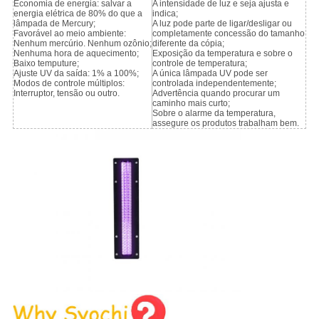
Economia de energia: salvar a
A intensidade de luz e seja ajusta e
energia elétrica de 80% do que a
indica;
lâmpada de Mercury;
A luz pode parte de ligar/desligar ou
Favorável ao meio ambiente:
completamente concessão do tamanho
Nenhum mercúrio. Nenhum ozônio;
diferente da cópia;
Nenhuma hora de aquecimento;
Exposição da temperatura e sobre o
Baixo temputure;
controle de temperatura;
Ajuste UV da saída: 1% a 100%;
A única lâmpada UV pode ser
Modos de controle múltiplos:
controlada independentemente;
Interruptor, tensão ou outro.
Advertência quando procurar um
caminho mais curto;
Sobre o alarme da temperatura,
assegure os produtos trabalham bem.