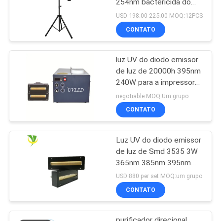
254nm bactericida do
esterilizador UV-c
USD 198.00-225.00 MOQ:12PCS
portátil
CONTATO
luz UV do diodo emissor
de luz de 20000h 395nm
240W para a impressora
a jato de tinta Machine
negotiable MOQ:Um grupo
CONTATO
Luz UV do diodo emissor
de luz de Smd 3535 3W
365nm 385nm 395nm
405nm LG
USD 880 per set MOQ:um grupo
CONTATO
purificador direcional