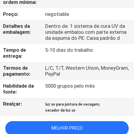
ordem mínima:
CONTROLE
DA
Preço:
negotiable
QUALIDADE
Detalhes da
Dentro de: 1 sistema de cura UV da
embalagem:
unidade embalou com parte externa
da espuma do PE: Caixa padrão d
CONTACTE-
Tempo de
5-10 dias do trabalho
NOS
entrega:
Termos de
L/C, T/T, Western Union, MoneyGram,
NOTÍCIA
pagamento:
PayPal
Habilidade da
5000 grupos pelo mês
PEÇA
fonte:
UMAS
Realçar:
,
luz uv para pintura de secagem
CITAÇÕES
secador da luz uv
MELHOR PREÇO
MAPA