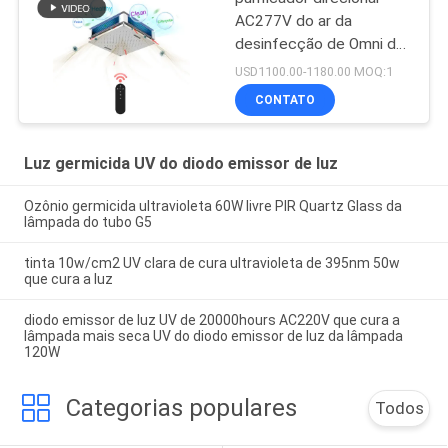
AC277V do ar da
desinfecção de Omni da
lâmpada 150W UV
USD1100.00-1180.00 MOQ:1
germicida
CONTATO
Luz germicida UV do diodo emissor de luz
Ozônio germicida ultravioleta 60W livre PIR Quartz Glass da
lâmpada do tubo G5
tinta 10w/cm2 UV clara de cura ultravioleta de 395nm 50w
que cura a luz
diodo emissor de luz UV de 20000hours AC220V que cura a
lâmpada mais seca UV do diodo emissor de luz da lâmpada
120W
Categorias populares
Todos