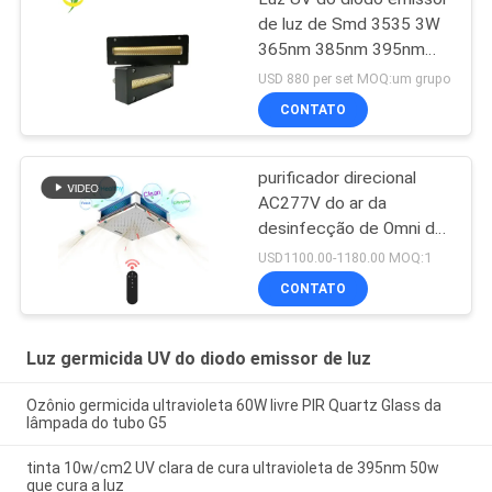
de luz de Smd 3535 3W
365nm 385nm 395nm
405nm LG
USD 880 per set MOQ:um grupo
CONTATO
purificador direcional
AC277V do ar da
desinfecção de Omni da
lâmpada 150W UV
USD1100.00-1180.00 MOQ:1
germicida
CONTATO
Luz germicida UV do diodo emissor de luz
Ozônio germicida ultravioleta 60W livre PIR Quartz Glass da
lâmpada do tubo G5
tinta 10w/cm2 UV clara de cura ultravioleta de 395nm 50w
que cura a luz