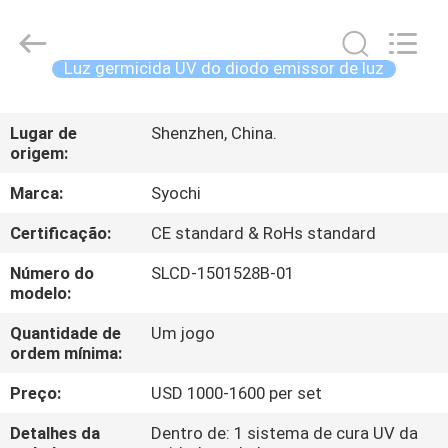
2018
-
2026
Shenzhen
Syochi
Luz germicida UV do diodo emissor de luz
Electronics
Co.,
Ltd.
CASA
All
Rights
Lugar de
Shenzhen, China.
Reserved.
origem:
PRODUTOS
Marca:
Syochi
SOBRE
Certificação:
CE standard & RoHs standard
NÓS
Número do
SLCD-1501528B-01
modelo:
EXCURSÃO
Quantidade de
Um jogo
ordem mínima:
DA
FÁBRICA
Preço:
USD 1000-1600 per set
Detalhes da
Dentro de: 1 sistema de cura UV da