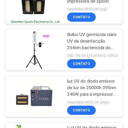
impressora de Epson
negotiable MOQ:Um jogo
CONTATO
Bulbo UV germicida claro
UV da desinfecção
254nm bactericida do
esterilizador UV-c
USD 198.00-225.00 MOQ:12PCS
portátil
CONTATO
luz UV do diodo emissor
de luz de 20000h 395nm
240W para a impressora
a jato de tinta Machine
negotiable MOQ:Um grupo
CONTATO
Luz UV do diodo emissor