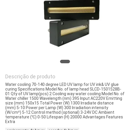
DO
SITE
PRIVACY
POLICY
Descrição de produto
Water cooling 70-140 degree LED UV lamp for UV ink& UV glue
curing Specifications Model No. of lamp head SLCD-1501528B-
01 Qty of UV lamp(pcs) 2 Cooling way water cooling Model No. of
Water chiller 1500 Wavelength (nm) 395 Input AC220V Emitting
size (mm) 150x15 Total Power (W) 1300 Irradiate distance
(mm) 5-10 Power per Lamp (W) 300 Irradiation intensity
(W/cm²) 5-12 Control method (optional) 3-24V DC Ambient
temperature (℃) 0-50 Lifespan (H) 20000 Advantages Features
Extra