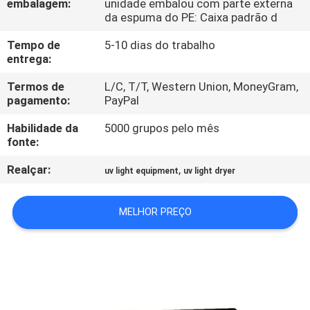
embalagem:
unidade embalou com parte externa
CONTROLE
da espuma do PE: Caixa padrão d
DA
Tempo de
5-10 dias do trabalho
QUALIDADE
entrega:
Termos de
L/C, T/T, Western Union, MoneyGram,
CONTACTE-
pagamento:
PayPal
NOS
Habilidade da
5000 grupos pelo mês
fonte:
NOTÍCIA
Realçar:
,
uv light equipment
uv light dryer
PEÇA
MELHOR PREÇO
UMAS
CITAÇÕES
MAPA