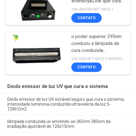
Intensity&Low que cura o
secador UV da lâmpada
350-400USD/SET MOQ:1
para a tinta curada
CONTATO
o poder superior 395nm
conduziu a lâmpada de
cura conduzida
ultravioleta para a
650 USD/SET MOQ:5 GRUPOS
impressora uv do leito
CONTATO
Diodo emissor de luz UV que cura o sistema
Diodo emissor de luz UV estável/seguro que cura o sistema,
intensidade luminosa conduzida ultravioleta da luz 5-
12W/Cm2
lâmpada conduzida uv emitindo-se 365nm 385nm da
irradiação ajustável de 120x15mm