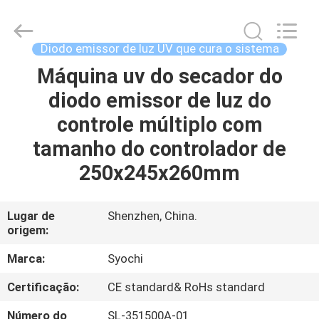
2018
-
2026
Shenzhen
Syochi
Diodo emissor de luz UV que cura o sistema
Electronics
Co.,
Ltd.
Máquina uv do secador do
CASA
All
Rights
diodo emissor de luz do
Reserved.
PRODUTOS
controle múltiplo com
tamanho do controlador de
SOBRE
250x245x260mm
NÓS
Lugar de
Shenzhen, China.
origem:
EXCURSÃO
DA
Marca:
Syochi
FÁBRICA
Certificação:
CE standard& RoHs standard
Número do
SL-351500A-01