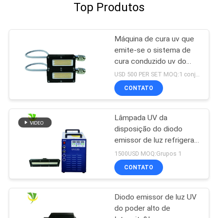
Top Produtos
Máquina de cura uv que
emite-se o sistema de
cura conduzido uv do
poder superior do
USD 500 PER SET MOQ:1 conjunto
comprimento de onda
CONTATO
395nm do tamanho
50x20 milímetro
Lâmpada UV da
disposição do diodo
emissor de luz refrigerar
de água 180*15mm
1500USD MOQ:Grupos 1
15W/CM2 395nm
CONTATO
Diodo emissor de luz UV
do poder alto de