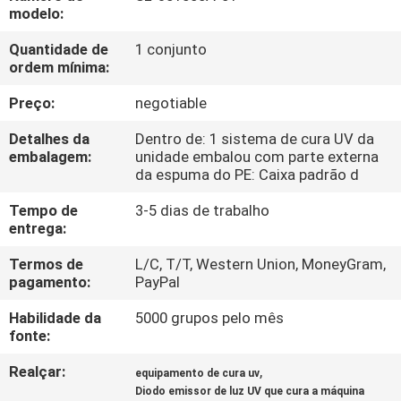
CONTROLE
modelo:
DA
Quantidade de
1 conjunto
ordem mínima:
QUALIDADE
Preço:
negotiable
CONTACTE-
Detalhes da
Dentro de: 1 sistema de cura UV da
NOS
embalagem:
unidade embalou com parte externa
da espuma do PE: Caixa padrão d
Tempo de
3-5 dias de trabalho
NOTÍCIA
entrega:
Termos de
L/C, T/T, Western Union, MoneyGram,
PEÇA
pagamento:
PayPal
UMAS
Habilidade da
5000 grupos pelo mês
CITAÇÕES
fonte:
Realçar:
,
equipamento de cura uv
MAPA
Diodo emissor de luz UV que cura a máquina