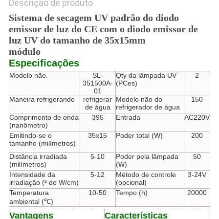
Descrição de produto
Sistema de secagem UV padrão do diodo
emissor de luz do CE com o diodo emissor de
luz UV do tamanho de 35x15mm
módulo
Especificações
Modelo não.
SL-
Qty da lâmpada UV
2
351500A-
(PCes)
01
Maneira refrigerando
refrigerar
Modelo não do
150
de água
refrigerador de água
Comprimento de onda
395
Entrada
AC220V
(nanômetro)
Emitindo-se o
35x15
Poder total (W)
200
tamanho (milímetros)
Distância irradiada
5-10
Poder pela lâmpada
50
(milímetros)
(W)
Intensidade da
5-12
Método de controle
3-24V
irradiação (² de W/cm)
(opcional)
Temperatura
10-50
Tempo (h)
20000
ambiental (℃)
Vantagens
Características