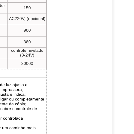
dor
150
AC220V, (opcional)
900
380
controle nivelado
(3-24V)
20000
de luz ajusta a
 impressora;
justa e indica;
sligar ou completamente
ente da cópia;
sobre o controle de
r controlada
r um caminho mais