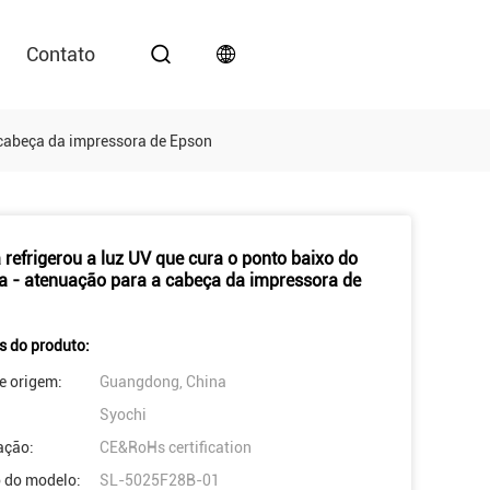
Contato
a cabeça da impressora de Epson
 refrigerou a luz UV que cura o ponto baixo do
a - atenuação para a cabeça da impressora de
s do produto:
e origem:
Guangdong, China
Syochi
cação:
CE&RoHs certification
 do modelo:
SL-5025F28B-01