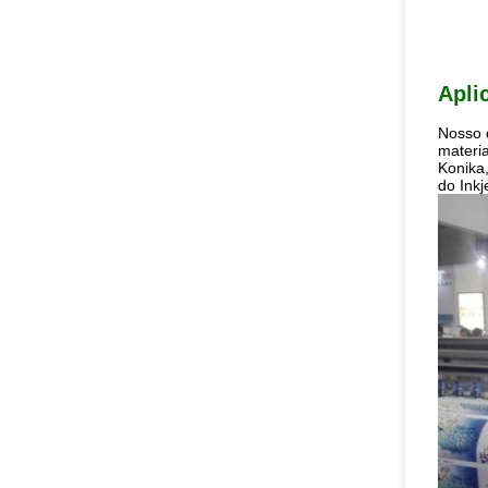
Apli
Nosso d
materia
Konika,
do Inkj