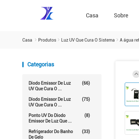
Casa
Sobre
Casa
Produtos
Luz UV Que Cura O Sistema
A água re
Categorias
Diodo Emissor De Luz
(66)
UV Que Cura O ...
Diodo Emissor De Luz
(75)
UV Que Cura O ...
Ponto UV Do Diodo
(8)
Emissor De Luz Que ...
Refrigerador Do Banho
(33)
De Gelo