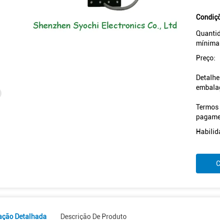
Condiçõ
Quanti
mínima
Preço:
Detalhe
embala
Termos
pagame
Habilid
C
ação Detalhada
Descrição De Produto