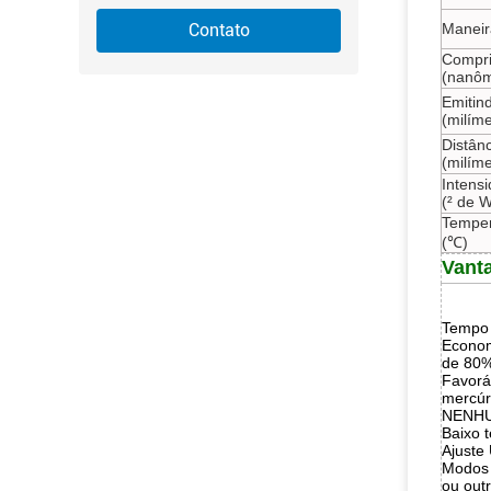
Contato
Maneir
Compri
(nanôm
Emitin
(milíme
Distânc
(milíme
Intens
(² de 
Temper
(℃)
Vant
Tempo 
Economi
de 80%
Favorá
mercúr
NENHU
Baixo 
Ajuste
Modos d
ou outr