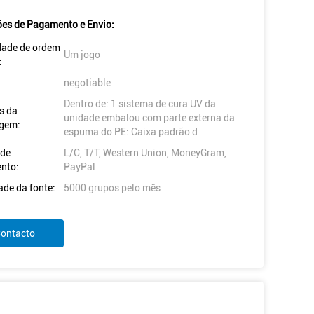
es de Pagamento e Envio:
dade de ordem
Um jogo
:
negotiable
Dentro de: 1 sistema de cura UV da
s da
unidade embalou com parte externa da
gem:
espuma do PE: Caixa padrão d
 de
L/C, T/T, Western Union, MoneyGram,
nto:
PayPal
ade da fonte:
5000 grupos pelo mês
ontacto