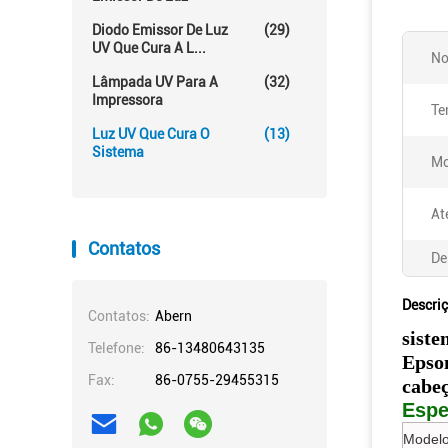
Diodo Emissor De Luz
(29)
UV Que Cura A L...
No
Lâmpada UV Para A
(32)
Impressora
Te
Luz UV Que Cura O
(13)
Sistema
Mo
At
Contatos
De
Descri
Contatos:
Abern
siste
Telefone:
86-13480643135
Epso
Fax:
86-0755-29455315
cabe
Espe
Modelo