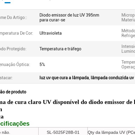
Diodo emissor de luz UV 395nm
Microp
me Do Artigo::
para curar-se
Materi
Método
mperatura De Cor:
Ultravioleta
Refrig
Intens
do Protegido:
Temperatura e tráfego
Lumino
Temper
enuação Óptica:
5%
Operaç
stacar:
luz uv que cura a lâmpada
,
lâmpada conduzida uv
ção de produto
ma de cura claro UV disponível do diodo emissor de
n
ça
cificações
 não.
SL-5025F28B-01
Qty da lâmpada UV (PC