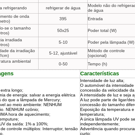
Modelo não do refrigera
a refrigerando
refrigerar de água
de água
mento de onda
395
Entrada
etro)
do-se o tamanho
50x25
Poder total (W)
tros)
ia irradiada
5-10
Poder pela lâmpada (W)
tros)
idade da irradiação
Método de controle
5-12, ajustável
W/cm)
(opcional)
atura ambiental
0-50
Tempo (h)
agens
Características
Intensidade de luz alta;
O automóvel da intensidade 
extra longo;
concessão da velocidade da
a de energia: salvar a energia elétrica
A intensidade de luz e seja a
 do que a lâmpada de Mercury;
A luz pode parte de ligar/de
vel ao meio ambiente: NENHUM
concessão do tamanho difer
io. NENHUM ozônio;
Exposição da temperatura e 
MA hora de aquecimento;
temperatura;
temputure;
A única lâmpada UV pode se
 UV da saída: 1% a 100%;
independentemente;
e controle múltiplos: Interruptor, tensão
Advertência quando procura
o.
curto;