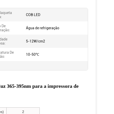
laqueta
COB LED
a:
 De
Água de refrigeração
eração:
idade
5-12W/cm2
sa:
atura De
10-50℃
ão:
 luz 365-395nm para a impressora de
es)
2