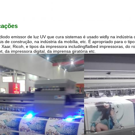
cações
iodo emissor de luz UV que cura sistemas é usado widly na indústria d
is de construção, na indústria da mobília, etc. É apropriado para o tipo
 Xaar, Ricoh, e tipos da impressora includingflatbed impressoras, do r
et, da impressora digital, da imprensa giratória etc.