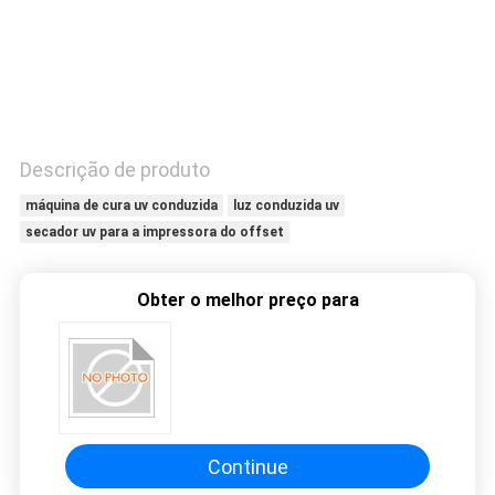
CONTROLE
DA
QUALIDADE
CONTACTE-
Descrição de produto
NOS
máquina de cura uv conduzida
luz conduzida uv
secador uv para a impressora do offset
NOTÍCIA
Obter o melhor preço para
PEÇA
UMAS
CITAÇÕES
Continue
MAPA