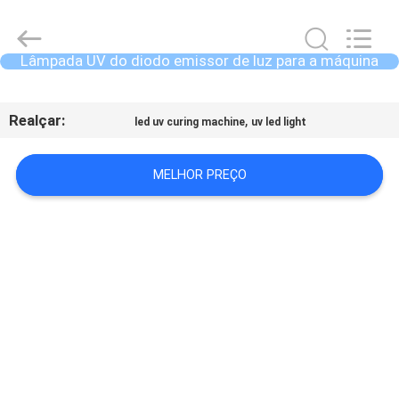
2018
-
2026
Shenzhen
Syochi
Lâmpada UV do diodo emissor de luz para a máquina
Electronics
de impressão
Co.,
Ltd.
CASA
All
Rights
Realçar:
,
Reserved.
led uv curing machine
uv led light
PRODUTOS
MELHOR PREÇO
SOBRE
NÓS
EXCURSÃO
DA
FÁBRICA