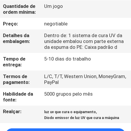
CONTROLE
Quantidade de
Um jogo
ordem mínima:
DA
QUALIDADE
Preço:
negotiable
Detalhes da
Dentro de: 1 sistema de cura UV da
CONTACTE-
embalagem:
unidade embalou com parte externa
da espuma do PE: Caixa padrão d
NOS
Tempo de
5-10 dias do trabalho
entrega:
NOTÍCIA
Termos de
L/C, T/T, Western Union, MoneyGram,
pagamento:
PayPal
PEÇA
Habilidade da
5000 grupos pelo mês
UMAS
fonte:
CITAÇÕES
Realçar:
,
luz uv que cura o equipamento
Diodo emissor de luz UV que cura a máquina
MAPA