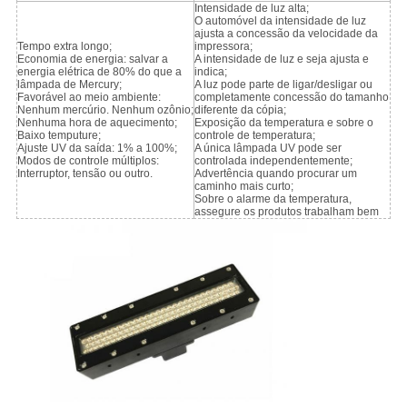
Intensidade de luz alta;
O automóvel da intensidade de luz
ajusta a concessão da velocidade da
Tempo extra longo;
impressora;
Economia de energia: salvar a
A intensidade de luz e seja ajusta e
energia elétrica de 80% do que a
indica;
lâmpada de Mercury;
A luz pode parte de ligar/desligar ou
Favorável ao meio ambiente:
completamente concessão do tamanho
Nenhum mercúrio. Nenhum ozônio;
diferente da cópia;
Nenhuma hora de aquecimento;
Exposição da temperatura e sobre o
Baixo temputure;
controle de temperatura;
Ajuste UV da saída: 1% a 100%;
A única lâmpada UV pode ser
Modos de controle múltiplos:
controlada independentemente;
Interruptor, tensão ou outro.
Advertência quando procurar um
caminho mais curto;
Sobre o alarme da temperatura,
assegure os produtos trabalham bem