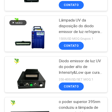
comprimento de onda
CONTATO
395nm do tamanho
50x20 milímetro
Lâmpada UV da
disposição do diodo
emissor de luz refrigerar
de água 180*15mm
1500USD MOQ:Grupos 1
15W/CM2 395nm
CONTATO
Diodo emissor de luz UV
do poder alto de
Intensity&Low que cura o
secador UV da lâmpada
350-400USD/SET MOQ:1
para a tinta curada
CONTATO
o poder superior 395nm
conduziu a lâmpada de