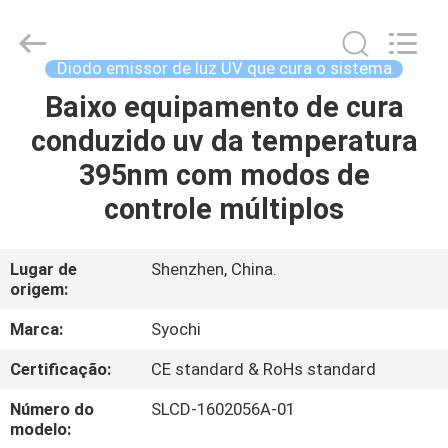
2018
-
2026
Shenzhen
Syochi
Diodo emissor de luz UV que cura o sistema
Electronics
Co.,
Ltd.
Baixo equipamento de cura
CASA
All
Rights
conduzido uv da temperatura
Reserved.
PRODUTOS
395nm com modos de
controle múltiplos
SOBRE
NÓS
Lugar de
Shenzhen, China.
origem:
EXCURSÃO
Marca:
Syochi
DA
Certificação:
CE standard & RoHs standard
FÁBRICA
Número do
SLCD-1602056A-01
modelo: