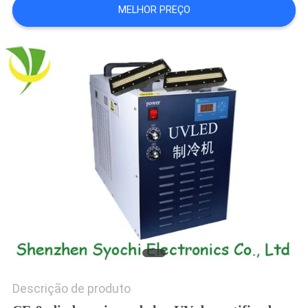
MELHOR PREÇO
DO
SITE
PRIVACY
POLICY
Descrição de produto