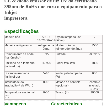
CE & diodo emissor de luz UV do certificado
395nm de RoHs que cura o equipamento para o
Inkjet
impressora
Especificações
Modelo não.
SLCD-
Qty da lâmpada UV
2
1602056A-01
(PCes)
Maneira refrigerando
refrigerar de
Modelo não do
1500
água
refrigerador de água
Comprimento de onda
395
Entrada
AC220V
(nanômetro)
Emitindo-se o tamanho
160x20
Poder total (W)
1800
(milímetros)
Distância irradiada
5-10
Poder pela lâmpada
600
(milímetros)
(W)
Intensidade da
8-16
Método de controle
controle
irradiação (² de W/cm)
(opcional)
nivelado
(3-24V)
Temperatura ambiental
0-50
Tempo (h)
20000
(℃)
Vantagens
Características