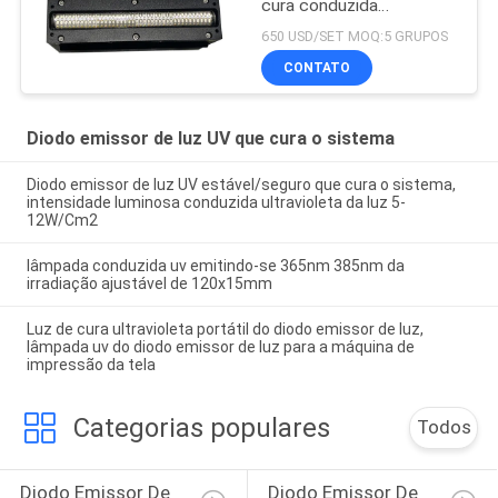
cura conduzida
ultravioleta para a
650 USD/SET MOQ:5 GRUPOS
impressora uv do leito
CONTATO
Diodo emissor de luz UV que cura o sistema
Diodo emissor de luz UV estável/seguro que cura o sistema,
intensidade luminosa conduzida ultravioleta da luz 5-
12W/Cm2
lâmpada conduzida uv emitindo-se 365nm 385nm da
irradiação ajustável de 120x15mm
Luz de cura ultravioleta portátil do diodo emissor de luz,
lâmpada uv do diodo emissor de luz para a máquina de
impressão da tela
Categorias populares
Todos
Diodo Emissor De 
Diodo Emissor De 