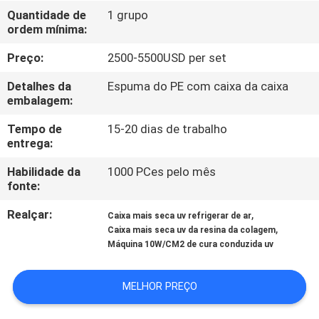
CONTROLE
Quantidade de
1 grupo
ordem mínima:
DA
QUALIDADE
Preço:
2500-5500USD per set
Detalhes da
Espuma do PE com caixa da caixa
CONTACTE-
embalagem:
NOS
Tempo de
15-20 dias de trabalho
entrega:
NOTÍCIA
Habilidade da
1000 PCes pelo mês
fonte:
Realçar:
,
PEÇA
Caixa mais seca uv refrigerar de ar
,
Caixa mais seca uv da resina da colagem
UMAS
Máquina 10W/CM2 de cura conduzida uv
CITAÇÕES
MELHOR PREÇO
MAPA