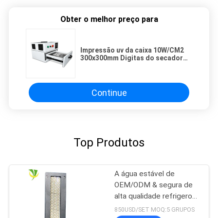
Obter o melhor preço para
Impressão uv da caixa 10W/CM2
300x300mm Digitas do secador
da resina da colagem refrigerar
de ar
Continue
Top Produtos
A água estável de
OEM/ODM & segura de
alta qualidade refrigerou
o sistema de cura UV do
850USD/SET MOQ:5 GRUPOS