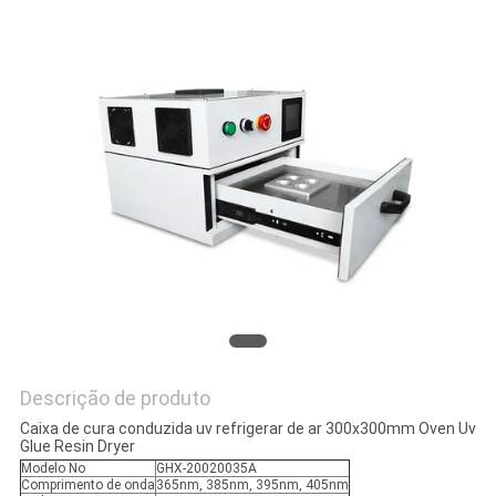
DO
SITE
PRIVACY
POLICY
Descrição de produto
Caixa de cura conduzida uv refrigerar de ar 300x300mm Oven Uv
Glue Resin Dryer
Modelo No
GHX-20020035A
Comprimento de onda
365nm, 385nm, 395nm, 405nm