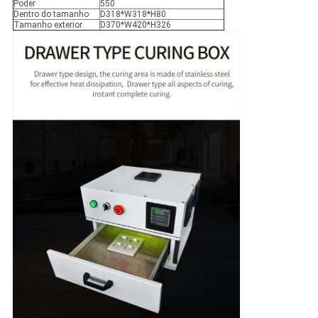
Poder
550
Dentro do tamanho
D318*W318*H80
Tamanho exterior
D370*W420*H326