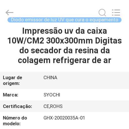
2018
-
2026
Shenzhen
Syochi
Diodo emissor de luz UV que cura o equipamento
Electronics
Co.,
Ltd.
Impressão uv da caixa
CASA
All
Rights
10W/CM2 300x300mm Digitas
Reserved.
PRODUTOS
do secador da resina da
colagem refrigerar de ar
SOBRE
NÓS
Lugar de
CHINA
origem:
EXCURSÃO
Marca:
SYOCHI
DA
Certificação:
CE,ROHS
FÁBRICA
Número do
GHX-20020035A-01
modelo: